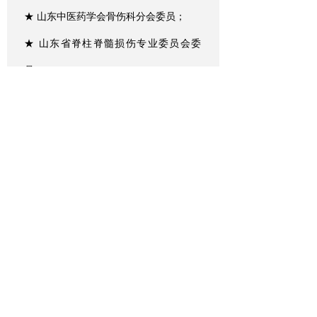
★ 山东中医药学会骨伤科分会委员；
★ 山东省脊柱脊髓损伤专业委员会委
员；
★ 山东中西医结合学会骨科专业委员会
委员
张建新，毕业于第二军医大学长征医
院脊柱外科中心，师从我国著名脊柱外
科专家贾连顺教授。获奖多项，文章30
余篇，著作5部。擅长应用多种微创技术
应用于临床，可熟练的应用Tessy Yeung I
SEE Delta BEIS 等技术进行椎间孔镜的
手术治疗，年微创手术量逾500台。