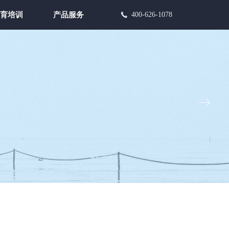
教育培训
产品服务
400-626-1078
끅
ꁹ