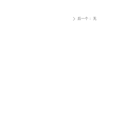
后一个：
无
ꄲ