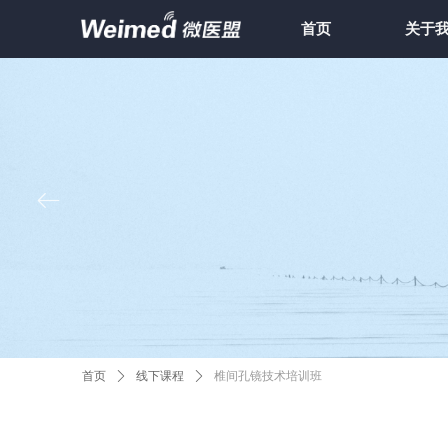
首页
关于
ꂃ
首页
ꄲ
线下课程
ꄲ
椎间孔镜技术培训班